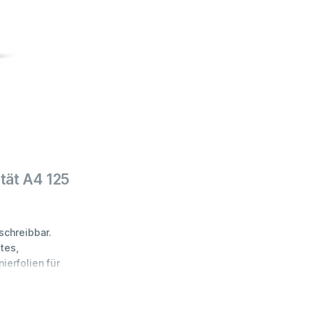
tät A4 125
schreibbar.
tes,
erfolien für
hnischen
dünnen
nierfolien