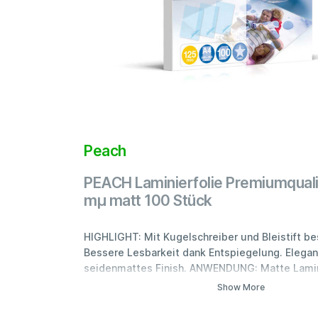
Peach
PEACH Laminierfolie Premiumquali
mµ matt 100 Stück
HIGHLIGHT: Mit Kugelschreiber und Bleistift be
Bessere Lesbarkeit dank Entspiegelung. Elegan
seidenmattes Finish. ANWENDUNG: Matte Lamini
den luftdichten, wasserdichten Schutz von tec
Show More
Dokumenten und Plänen, Fotos, Zeichnungen, 
Pflanzenproben und Lesezeichen SCHUTZ: Lami