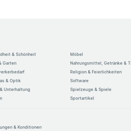
stmöglichen
ten und
s wie
aminieren macht
iver, UV-
,
16 x 303 mm für
enstärke: 2 x
dheit & Schönheit
Möbel
lten.
er
& Garten
Nahrungsmittel, Getränke & 
s Finish und
erkerbedarf
Religion & Feierlichkeiten
as & Optik
Software
& Unterhaltung
Spielzeuge & Spiele
n
Sportartikel
ungen & Konditionen