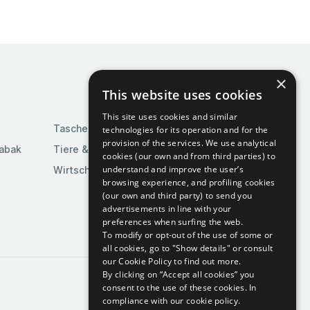
×
This website uses cookies
This site uses cookies and similar
Taschen & Gepäck
technologies for its operation and for the
provision of the services. We use analytical
Tabak
Tiere & Tierbedarf
cookies (our own and from third parties) to
understand and improve the user’s
Wirtschaft & Industrie
browsing experience, and profiling cookies
(our own and third party) to send you
advertisements in line with your
preferences when surfing the web.
To modify or opt-out of the use of some or
all cookies, go to "Show details" or consult
our Cookie Policy to find out more.
By clicking on “Accept all cookies” you
consent to the use of these cookies.
In
compliance with our cookie policy.