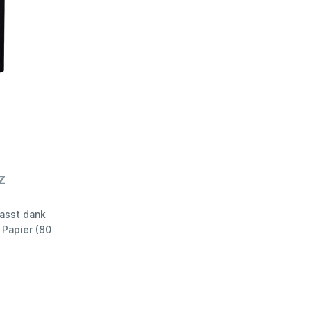
z
fasst dank
 Papier (80