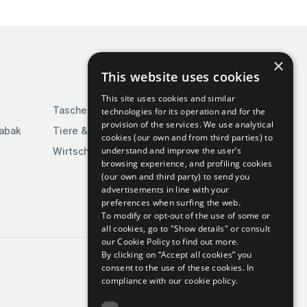
×
This website uses cookies
This site uses cookies and similar
Taschen & Gepäck
technologies for its operation and for the
provision of the services. We use analytical
Tabak
Tiere & Tierbedarf
cookies (our own and from third parties) to
understand and improve the user’s
Wirtschaft & Industrie
browsing experience, and profiling cookies
(our own and third party) to send you
advertisements in line with your
preferences when surfing the web.
To modify or opt-out of the use of some or
all cookies, go to "Show details" or consult
our Cookie Policy to find out more.
By clicking on “Accept all cookies” you
consent to the use of these cookies.
In
compliance with our cookie policy.