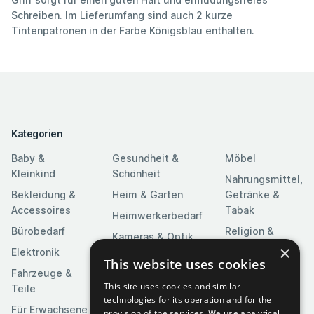
Schreiben. Im Lieferumfang sind auch 2 kurze
Tintenpatronen in der Farbe Königsblau enthalten.
Kategorien
Baby &
Gesundheit &
Möbel
Kleinkind
Schönheit
Nahrungsmittel,
Bekleidung &
Heim & Garten
Getränke &
Accessoires
Tabak
Heimwerkerbedarf
Bürobedarf
Religion &
Kameras & Optik
Feierlichkeiten
×
Elektronik
Kunst &
This website uses cookies
Software
Fahrzeuge &
Unterhaltung
This site uses cookies and similar
Teile
Spielzeuge &
Medien
technologies for its operation and for the
Spiele
Für Erwachsene
provision of the services. We use analytical