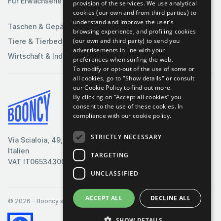
Für Erwachsene
provision of the services. We use analytical
Sportartikel
cookies (our own and from third parties) to
understand and improve the user’s
Taschen & Gepäck
browsing experience, and profiling cookies
(our own and third party) to send you
Tiere & Tierbedarf
advertisements in line with your
Wirtschaft & Industrie
preferences when surfing the web.
To modify or opt-out of the use of some or
all cookies, go to "Show details" or consult
our Cookie Policy to find out more.
By clicking on “Accept all cookies” you
Bedingungen & Konditionen
consent to the use of these cookies.
In
compliance with our cookie policy.
Cookie-Richtlinie
Datenschutzrichtlinie
STRICTLY NECESSARY
Via Scialoia, 49, Florenz,
Kontaktiere uns
Italien
TARGETING
VAT IT06534300485
UNCLASSIFIED
ACCEPT ALL
DECLINE ALL
© 2026
- Booncy srl - VAT IT06534300485
SHOW DETAILS