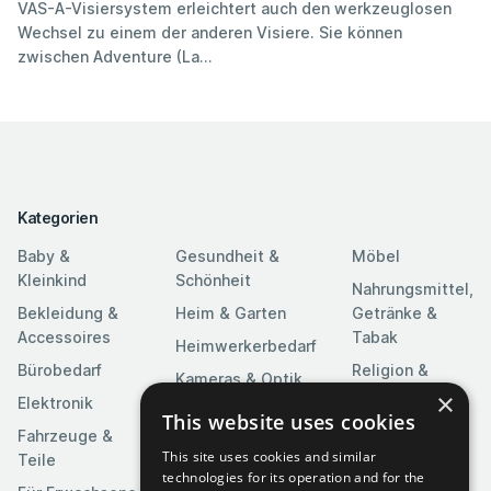
VAS-A-Visiersystem erleichtert auch den werkzeuglosen
Wechsel zu einem der anderen Visiere. Sie können
zwischen Adventure (La...
Kategorien
Baby &
Gesundheit &
Möbel
Kleinkind
Schönheit
Nahrungsmittel,
Bekleidung &
Heim & Garten
Getränke &
Accessoires
Tabak
Heimwerkerbedarf
Bürobedarf
Religion &
Kameras & Optik
Feierlichkeiten
×
Elektronik
Kunst &
This website uses cookies
Software
Fahrzeuge &
Unterhaltung
This site uses cookies and similar
Teile
Spielzeuge &
Medien
technologies for its operation and for the
Spiele