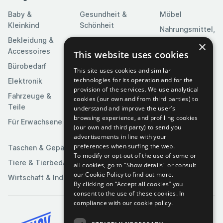
Baby &
Gesundheit &
Möbel
Kleinkind
Schönheit
Nahrungsmittel,
Bekleidung &
Heim & Garten
Getränke &
×
Accessoires
Tabak
This website uses cookies
Heimwerkerbedarf
Bürobedarf
Religion &
Kameras & Optik
This site uses cookies and similar
Feierlichkeiten
technologies for its operation and for the
Elektronik
Kunst &
provision of the services. We use analytical
Software
Fahrzeuge &
Unterhaltung
cookies (our own and from third parties) to
Teile
Spielzeuge &
understand and improve the user’s
Medien
Spiele
browsing experience, and profiling cookies
Für Erwachsene
(our own and third party) to send you
Sportartikel
advertisements in line with your
preferences when surfing the web.
Taschen & Gepäck
To modify or opt-out of the use of some or
Tiere & Tierbedarf
all cookies, go to "Show details" or consult
our Cookie Policy to find out more.
Wirtschaft & Industrie
By clicking on “Accept all cookies” you
consent to the use of these cookies.
In
compliance with our cookie policy.