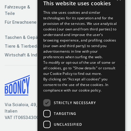
Kunst &
This website uses cookies
Software
Fahrzeuge &
Unterhaltung
This site uses cookies and similar
Teile
Spielzeuge &
Medien
technologies for its operation and for the
Spiele
Für Erwachsene
provision of the services. We use analytical
Sportartikel
cookies (our own and from third parties) to
understand and improve the user’s
Taschen & Gepäck
browsing experience, and profiling cookies
(our own and third party) to send you
Tiere & Tierbedarf
advertisements in line with your
Wirtschaft & Industrie
preferences when surfing the web.
To modify or opt-out of the use of some or
all cookies, go to "Show details" or consult
our Cookie Policy to find out more.
By clicking on “Accept all cookies” you
Bedingungen & Konditionen
consent to the use of these cookies.
In
compliance with our cookie policy.
Cookie-Richtlinie
Datenschutzrichtlinie
STRICTLY NECESSARY
Via Scialoia, 49, Florenz,
Kontaktiere uns
Italien
TARGETING
VAT IT06534300485
UNCLASSIFIED