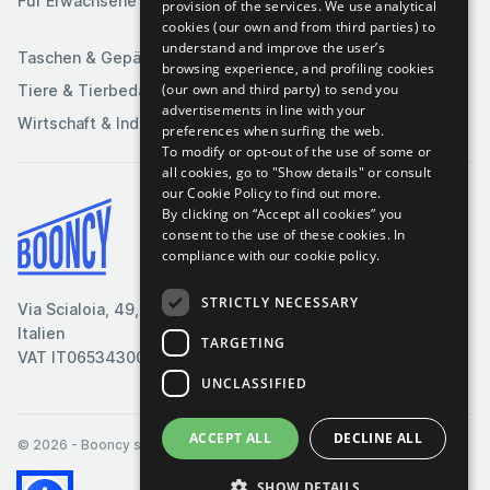
Für Erwachsene
provision of the services. We use analytical
Sportartikel
cookies (our own and from third parties) to
understand and improve the user’s
Taschen & Gepäck
browsing experience, and profiling cookies
(our own and third party) to send you
Tiere & Tierbedarf
advertisements in line with your
Wirtschaft & Industrie
preferences when surfing the web.
To modify or opt-out of the use of some or
all cookies, go to "Show details" or consult
our Cookie Policy to find out more.
By clicking on “Accept all cookies” you
Bedingungen & Konditionen
consent to the use of these cookies.
In
compliance with our cookie policy.
Cookie-Richtlinie
Datenschutzrichtlinie
STRICTLY NECESSARY
Via Scialoia, 49, Florenz,
Kontaktiere uns
Italien
TARGETING
VAT IT06534300485
UNCLASSIFIED
ACCEPT ALL
DECLINE ALL
© 2026
- Booncy srl - VAT IT06534300485
SHOW DETAILS