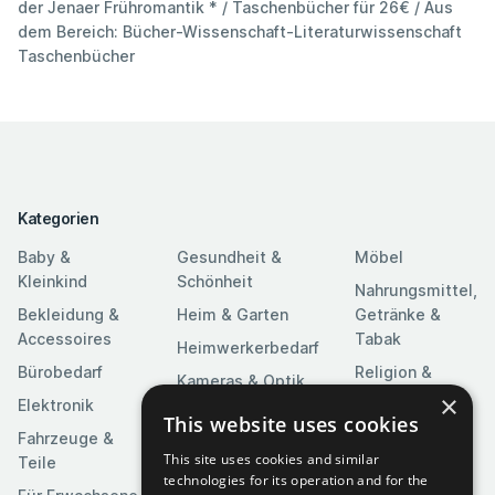
der Jenaer Frühromantik * / Taschenbücher für 26€ / Aus
dem Bereich: Bücher-Wissenschaft-Literaturwissenschaft
Taschenbücher
Kategorien
Baby &
Gesundheit &
Möbel
Kleinkind
Schönheit
Nahrungsmittel,
Bekleidung &
Heim & Garten
Getränke &
Accessoires
Tabak
Heimwerkerbedarf
Bürobedarf
Religion &
Kameras & Optik
Feierlichkeiten
×
Elektronik
Kunst &
This website uses cookies
Software
Fahrzeuge &
Unterhaltung
This site uses cookies and similar
Teile
Spielzeuge &
Medien
technologies for its operation and for the
Spiele