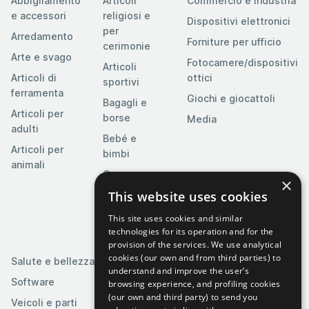
Abbigliamento
Articoli
Commercio e industria
e accessori
religiosi e
Dispositivi elettronici
per
Arredamento
Forniture per ufficio
cerimonie
Arte e svago
Fotocamere/dispositivi
Articoli
Articoli di
ottici
sportivi
ferramenta
Giochi e giocattoli
Bagagli e
Articoli per
borse
Media
adulti
Bebé e
Articoli per
bimbi
animali
Casa e
×
giardino
This website uses cookies
Cibo,
This site uses cookies and similar
bevande e
technologies for its operation and for the
tabacco
provision of the services. We use analytical
cookies (our own and from third parties) to
Salute e bellezza
understand and improve the user’s
Software
browsing experience, and profiling cookies
(our own and third party) to send you
Veicoli e parti